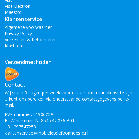
uw Nokia 7 Plus.
Visa Electron
Maestro
Verzendkosten
Klantenservice
Algemene voorwaarden
De verzendkosten en transactie kosten zijn gratis binnen
Privacy Policy
Nederland en België, de bestelling voor 17:00 besteld en betaald
Verzenden & Retourneren
dan vandaag verzonden, morgen in huis. Ook heeft u recht op
Klachten
14 dagen retourgarantie!
Webshop van de nieuwste mobieltelefoonhoesjes. Wij hebben
Verzendmethoden
een groot assortiment aan verschillende telefoonhoesjes en
accessoires. Onze producten zijn hoog kwaliteit en direct uit
voorraad leverbaar.
Contact
Bekijk ook:
Wij staan 5 dagen per week voor u klaar om u van dienst te zijn.
U kunt ons bereiken via onderstaande contactgegevens per e-
Nokia 8
mail.
Nokia 6
Nokia 5
KVK nummer: 61906239
Nokia 3
BTW nummer: NL8545.42.036 B01
+31 297547258
klantenservice@mobieletelefoonhoesje.nl