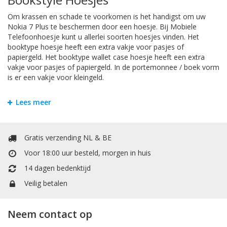
Om krassen en schade te voorkomen is het handigst om uw
Nokia 7 Plus te beschermen door een hoesje. Bij Mobiele
Telefoonhoesje kunt u allerlei soorten hoesjes vinden. Het
booktype hoesje heeft een extra vakje voor pasjes of
papiergeld. Het booktype wallet case hoesje heeft een extra
vakje voor pasjes of papiergeld. In de portemonnee / boek vorm
is er een vakje voor kleingeld.
TPU / Siliconen Hoesjes
Lees meer
TPU is een materiaal dat gemaakt is van hard plastic en zachte
siliconen. Dit maakt het backcover case hoesje stevig en flexibel
voor uw Nokia 7 Plus.
Gratis verzending NL & BE
Voor 18:00 uur besteld, morgen in huis
Headsets
14 dagen bedenktijd
Voor Sporten of geniet van uw favoriete muziek uit uw Nokia 7
Veilig betalen
Plus smartphone, we hebben de beste merken headsets in ons
assortiment. Deze premium high quality headset oordopjes zijn
speciaal vormgegeven voor een optimale pasvorm in het oor,
Neem contact op
minimaal geluidsverlies en maximale geluidsuitvoer.