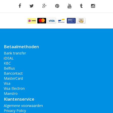
Betaalmethoden
Bank transfer
iDEAL
KBC
Belfius
Bancontact
MasterCard
Visa
Visa Electron
Maestro
Klantenservice
Algemene voorwaarden
Privacy Policy