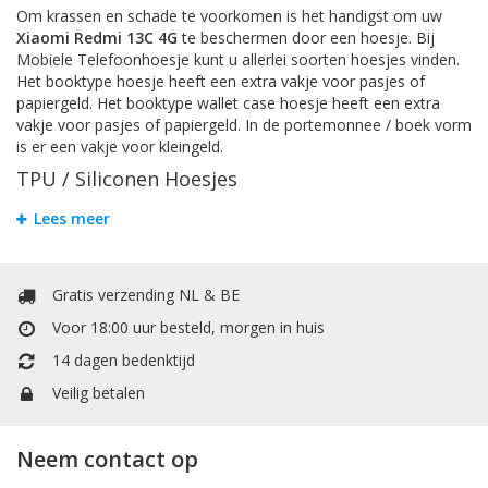
Om krassen en schade te voorkomen is het handigst om uw
Xiaomi Redmi 13C 4G
te beschermen door een hoesje. Bij
Mobiele Telefoonhoesje kunt u allerlei soorten hoesjes vinden.
Het booktype hoesje heeft een extra vakje voor pasjes of
papiergeld. Het booktype wallet case hoesje heeft een extra
vakje voor pasjes of papiergeld. In de portemonnee / boek vorm
is er een vakje voor kleingeld.
TPU / Siliconen Hoesjes
TPU is een materiaal dat gemaakt is van hard plastic en zachte
Lees meer
siliconen. Dit maakt het backcover case hoesje stevig en flexibel
voor uw
Xiaomi Redmi 13C 4G
.
Accessoires
Gratis verzending NL & BE
Voor 18:00 uur besteld, morgen in huis
Hier vind uw accessoires zoals Selfie-Stick om mooie foto's te
maken met uw vrienden en familie, een extra kabel om uw
14 dagen bedenktijd
telefoon op te laden of files transfer en screenprotectors om
Veilig betalen
tegen krassen te beschermen of valschade te minimaliseren van
uw
Xiaomi Redmi 13C 4G
.
Neem contact op
Verzendkosten