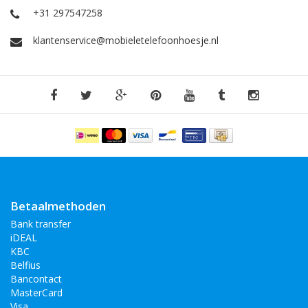
+31 297547258
klantenservice@mobieletelefoonhoesje.nl
Betaalmethoden
Bank transfer
iDEAL
KBC
Belfius
Bancontact
MasterCard
Visa