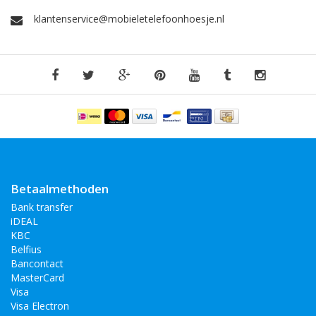
klantenservice@mobieletelefoonhoesje.nl
Betaalmethoden
Bank transfer
iDEAL
KBC
Belfius
Bancontact
MasterCard
Visa
Visa Electron