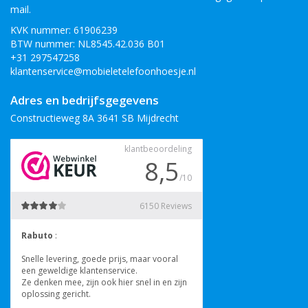
mail.
KVK nummer: 61906239
BTW nummer: NL8545.42.036 B01
+31 297547258
klantenservice@mobieletelefoonhoesje.nl
Adres en bedrijfsgegevens
Constructieweg 8A 3641 SB Mijdrecht