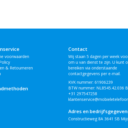
nservice
Contact
ne voorwaarden
Wij staan 5 dagen per week voor
Policy
om u van dienst te zijn. U kunt 
en & Retourneren
bereiken via onderstaande
n
contactgegevens per e-mail.
KVK nummer: 61906239
ndmethoden
BTW nummer: NL8545.42.036 
+31 297547258
klantenservice@mobieletelefoon
Adres en bedrijfsgegeven
Constructieweg 8A 3641 SB Mij