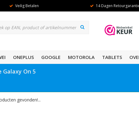
Veilig Betalen
14 Dagen Retourgaranti
EI
ONEPLUS
GOOGLE
MOTOROLA
TABLETS
OVE
 Galaxy On 5
oducten gevonden!...