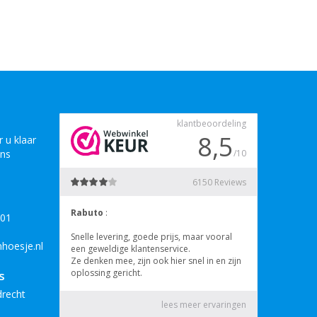
 u klaar
ons
B01
hoesje.nl
s
drecht