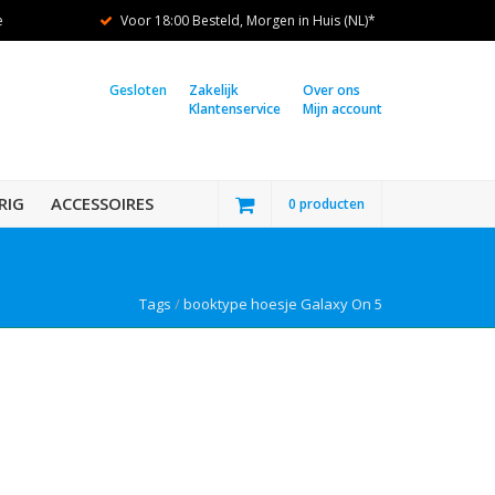
e
Voor 18:00 Besteld, Morgen in Huis (NL)*
Gesloten
Zakelijk
Over ons
Klantenservice
Mijn account
RIG
ACCESSOIRES
0 producten
Tags
/
booktype hoesje Galaxy On 5