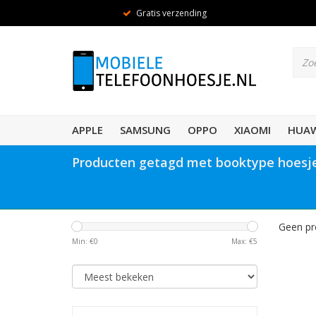
Gratis verzending
APPLE
SAMSUNG
OPPO
XIAOMI
HUAW
Producten getagd met booktype hoesje
Geen pr
Min: €
0
Max: €
5