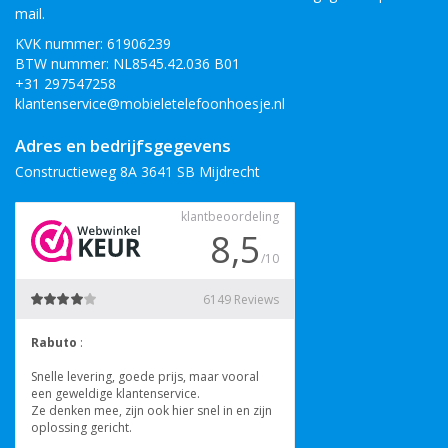
mail.
KVK nummer: 61906239
BTW nummer: NL8545.42.036 B01
+31 297547258
klantenservice@mobieletelefoonhoesje.nl
Adres en bedrijfsgegevens
Constructieweg 8A 3641 SB Mijdrecht