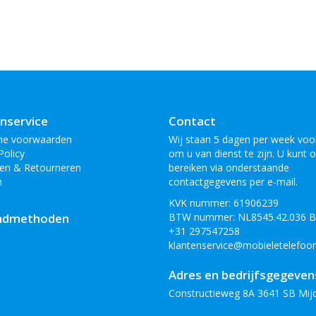
nservice
Contact
ne voorwaarden
Wij staan 5 dagen per week voor
Policy
om u van dienst te zijn. U kunt 
en & Retourneren
bereiken via onderstaande
n
contactgegevens per e-mail.
KVK nummer: 61906239
ndmethoden
BTW nummer: NL8545.42.036 
+31 297547258
klantenservice@mobieletelefoon
Adres en bedrijfsgegeven
Constructieweg 8A 3641 SB Mij