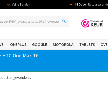
Veilig Betalen
14 Dagen Retourgaranti
EI
ONEPLUS
GOOGLE
MOTOROLA
TABLETS
OVE
je HTC One Max T6
oducten gevonden!...