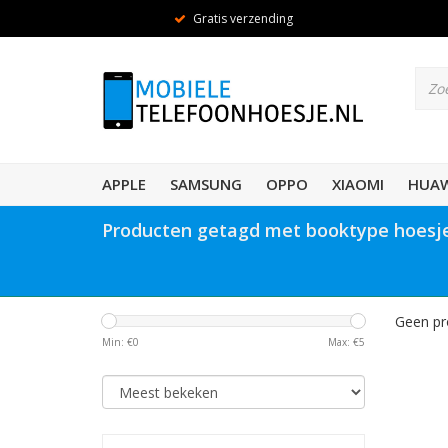
Gratis verzending
APPLE
SAMSUNG
OPPO
XIAOMI
HUAW
Producten getagd met booktype hoes
Geen pr
Min: €
0
Max: €
5