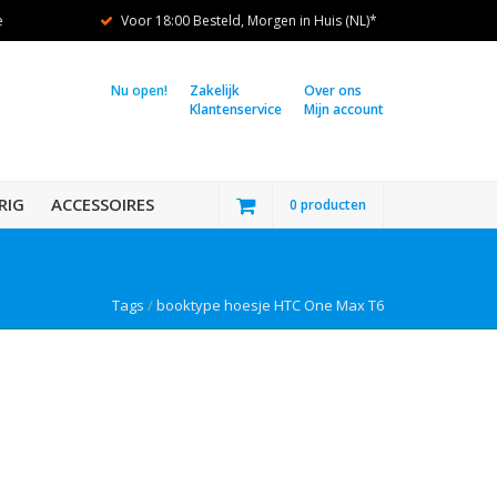
e
Voor 18:00 Besteld, Morgen in Huis (NL)*
Nu open!
Zakelijk
Over ons
Klantenservice
Mijn account
RIG
ACCESSOIRES
0 producten
Tags
/
booktype hoesje HTC One Max T6