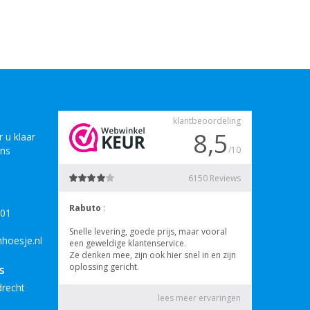
 u klaar
ons
B01
hoesje.nl
s
drecht