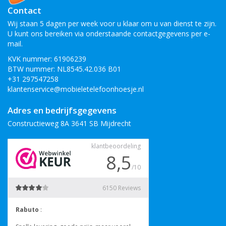
Contact
Wij staan 5 dagen per week voor u klaar om u van dienst te zijn.
U kunt ons bereiken via onderstaande contactgegevens per e-
mail.
KVK nummer: 61906239
BTW nummer: NL8545.42.036 B01
+31 297547258
klantenservice@mobieletelefoonhoesje.nl
Adres en bedrijfsgegevens
Constructieweg 8A 3641 SB Mijdrecht