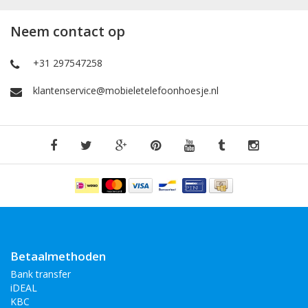
Neem contact op
+31 297547258
klantenservice@mobieletelefoonhoesje.nl
Betaalmethoden
Bank transfer
iDEAL
KBC