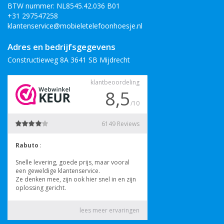
BTW nummer: NL8545.42.036 B01
+31 297547258
klantenservice@mobieletelefoonhoesje.nl
Adres en bedrijfsgegevens
Constructieweg 8A 3641 SB Mijdrecht