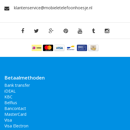
klantenservice@mobieletelefoonhoesje.nl
Betaalmethoden
Bank transfer
iDEAL
KBC
Belfius
Bancontact
MasterCard
Visa
Visa Electron