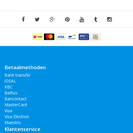
Betaalmethoden
Bank transfer
iDEAL
KBC
Belfius
Bancontact
MasterCard
Visa
Visa Electron
Maestro
Klantenservice