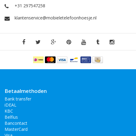
+31 297547258
klantenservice@mobieletelefoonhoesje.nl
Betaalmethoden
Bank transfer
iDEAL
KBC
Belfius
Bancontact
MasterCard
Visa