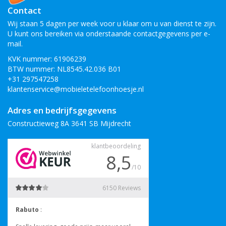
Contact
Wij staan 5 dagen per week voor u klaar om u van dienst te zijn.
U kunt ons bereiken via onderstaande contactgegevens per e-
mail.
KVK nummer: 61906239
BTW nummer: NL8545.42.036 B01
+31 297547258
klantenservice@mobieletelefoonhoesje.nl
Adres en bedrijfsgegevens
Constructieweg 8A 3641 SB Mijdrecht