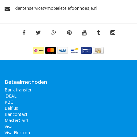
klantenservice@mobieletelefoonhoesje.nl
Betaalmethoden
Bank transfer
iDEAL
KBC
Belfius
Bancontact
MasterCard
Visa
Visa Electron