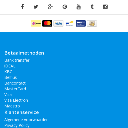
Betaalmethoden
Bank transfer
iDEAL
KBC
Belfius
Bancontact
MasterCard
Visa
Visa Electron
Maestro
Klantenservice
Algemene voorwaarden
Privacy Policy