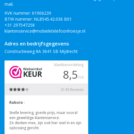
mail.
KVK nummer: 61906239
BTW nummer: NL8545.42.036 B01
+31 297547258
klantenservice@mobieletelefoonhoesje.nl
Adres en bedrijfsgegevens
Constructieweg 8A 3641 SB Mijdrecht