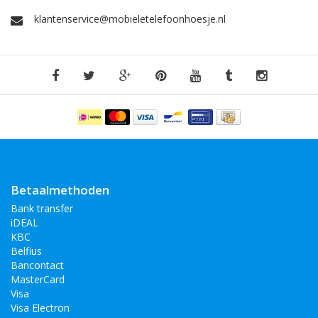
klantenservice@mobieletelefoonhoesje.nl
Betaalmethoden
Bank transfer
iDEAL
KBC
Belfius
Bancontact
MasterCard
Visa
Visa Electron