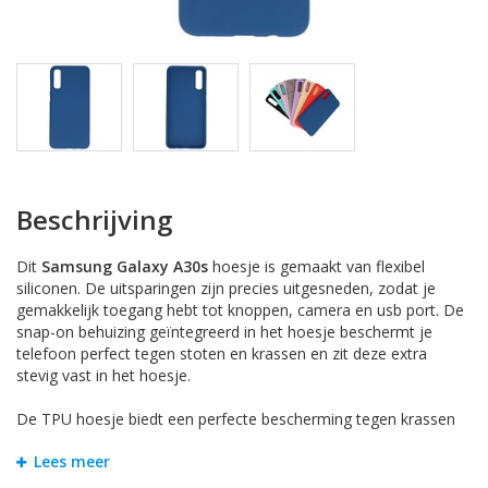
Beschrijving
Dit
Samsung Galaxy A30s
hoesje is gemaakt van flexibel
siliconen. De uitsparingen zijn precies uitgesneden, zodat je
gemakkelijk toegang hebt tot knoppen, camera en usb port. De
snap-on behuizing geïntegreerd in het hoesje beschermt je
telefoon perfect tegen stoten en krassen en zit deze extra
stevig vast in het hoesje.
De TPU hoesje biedt een perfecte bescherming tegen krassen
aan de achter en zijkanten van je smartphone. Door de
Lees meer
uitstekende design past het sluitloos aan op je mobiel telefoon
met een klik. Bovendien zijn alle functies toegankelijk en worden