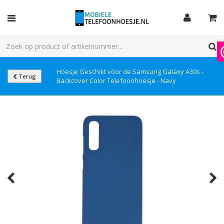
Hoesje Geschikt voor de Samsung Galaxy A30s -
Terug
Backcover Color Telefoonhoesje - Navy