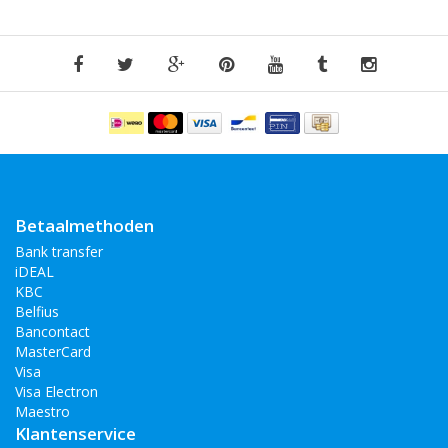
Betaalmethoden
Bank transfer
iDEAL
KBC
Belfius
Bancontact
MasterCard
Visa
Visa Electron
Maestro
Klantenservice