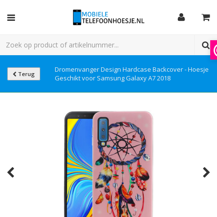
Dromenvanger Design Hardcase Backcover - Hoesje
Terug
Geschikt voor Samsung Galaxy A7 2018