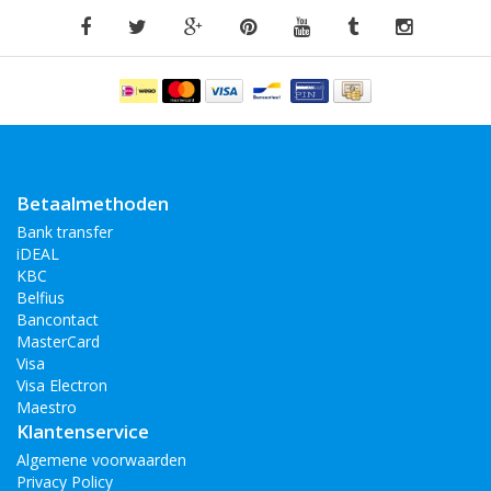
Betaalmethoden
Bank transfer
iDEAL
KBC
Belfius
Bancontact
MasterCard
Visa
Visa Electron
Maestro
Klantenservice
Algemene voorwaarden
Privacy Policy