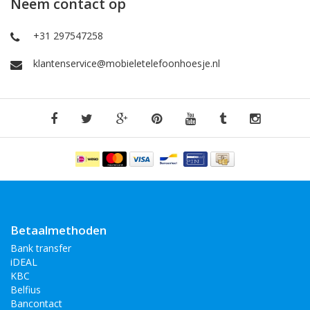
Neem contact op
+31 297547258
klantenservice@mobieletelefoonhoesje.nl
Betaalmethoden
Bank transfer
iDEAL
KBC
Belfius
Bancontact