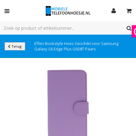
Effen Bookstyle Hoes Geschikt voor Samsung
Terug
Galaxy S6 Edge Plus G928T Paars