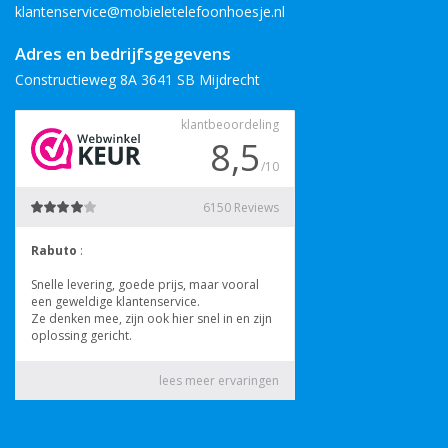
klantenservice@mobieletelefoonhoesje.nl
Adres en bedrijfsgegevens
Constructieweg 8A 3641 SB Mijdrecht