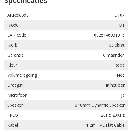
Specificaties
verstaanbaar en kunt u uw smartphone gewoon in de zak
houden.
Artikelcode
D107
Model
D1
EAN code
6925146931015
Merk
Celebrat
Garantie
6 maanden
Kleur
Rood
Volumeregeling
Nee
Draagstijl
In het oor
Microfoon
Ja
Speaker
Ø10mm Dynamic Speaker
FREQ
20Hz-20KHz
Kabel
1,2m TPE Flat Cable