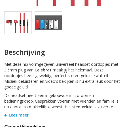
Beschrijving
Met deze hip vormgegeven universeel headset oordopjes met
3.5mm plug van
Celebrat
maak jij het helemaal. Deze
oordopjes heeft geweldig, perfect stereo geluidskwaliteit.
Muziek beluisteren en video's bekijken is nu extra leuk door het
goede geluid.
De headset heeft een ingebouwde microfoon en
bedieningsknop. Gesprekken voeren met vrienden en familie is
nog nooit zo makkelijk geweest. Het stemgeluid is zuiver te
horen. U kunt met de afstandsbediening de muziek
Lees meer
doorspoelen, terugspoelen, afspelen en pauzeren. Door de
perfecte microfoon van de headset oordopjes bent u goed