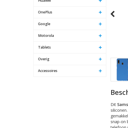
Huawei
OnePlus
Google
Motorola
Tablets
Overig
Accessoires
Besch
Dit
Sams
siliconen
gemakkel
snap-on b
telefoon 