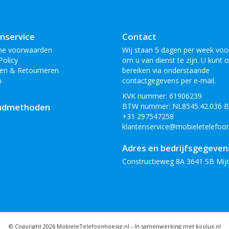
nservice
Contact
ne voorwaarden
Wij staan 5 dagen per week voor
Policy
om u van dienst te zijn. U kunt 
en & Retourneren
bereiken via onderstaande
n
contactgegevens per e-mail.
KVK nummer: 61906239
ndmethoden
BTW nummer: NL8545.42.036 
+31 297547258
klantenservice@mobieletelefoon
Adres en bedrijfsgegeven
Constructieweg 8A 3641 SB Mij
© Copyright 2026 MobieleTelefoonhoesje.nl -
In samenwerking met koolux.nl