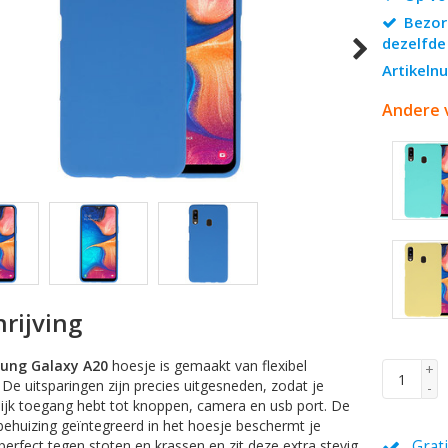
Bezor
dezelfde
Artikel
Andere 
rijving
ung Galaxy A20
hoesje is gemaakt van flexibel
+
. De uitsparingen zijn precies uitgesneden, zodat je
-
ijk toegang hebt tot knoppen, camera en usb port. De
ehuizing geïntegreerd in het hoesje beschermt je
perfect tegen stoten en krassen en zit deze extra stevig
Grat