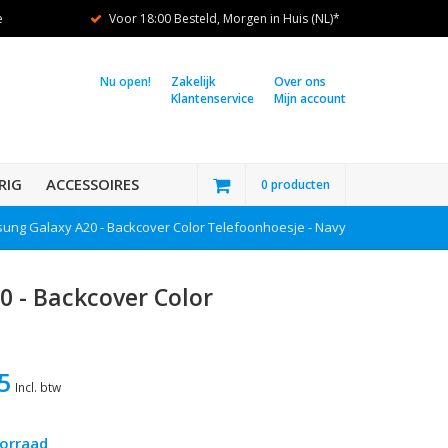
e
Voor 18:00 Besteld, Morgen in Huis (NL)*
Nu open!
Zakelijk
Over ons
Klantenservice
Mijn account
RIG
ACCESSOIRES
0 producten
ung Galaxy A20 - Backcover Color Telefoonhoesje - Navy
0 - Backcover Color
5
Incl. btw
orraad