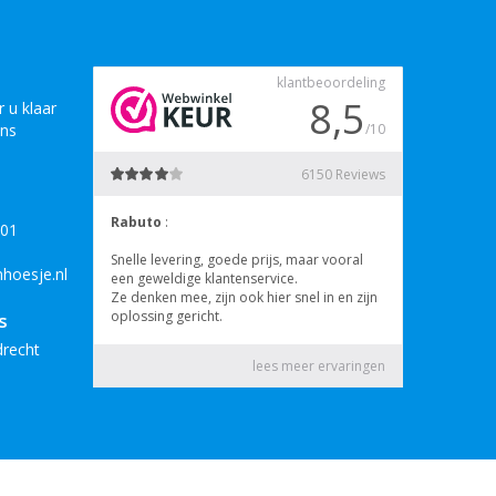
 u klaar
ons
B01
hoesje.nl
s
drecht