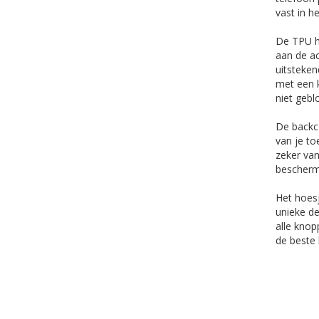
vast in h
De TPU h
aan de ac
uitsteken
met een k
niet gebl
De backc
van je to
zeker van
bescherm
Het hoesj
unieke de
alle knop
de beste