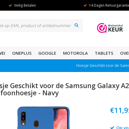
Veilig Betalen
14 Dagen Retourgaranti
EI
ONEPLUS
GOOGLE
MOTOROLA
TABLETS
OVE
Hoesje Geschikt voor de Sams
sje Geschikt voor de Samsung Galaxy A2
efoonhoesje - Navy
€11,9
Op vo