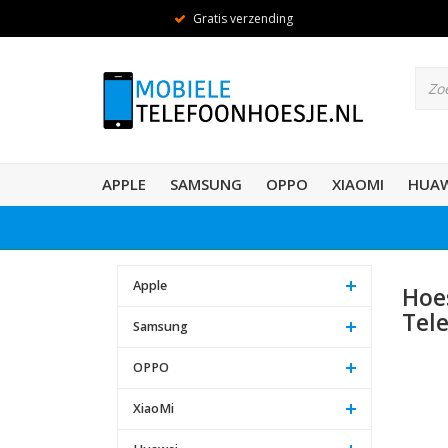
Gratis verzending
APPLE
SAMSUNG
OPPO
XIAOMI
HUAW
Apple
Hoe
Tel
Samsung
OPPO
XiaoMi