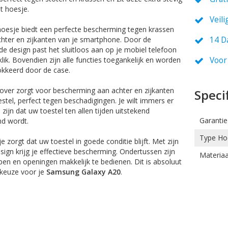
et hoesje.
Veili
oesje biedt een perfecte bescherming tegen krassen
hter en zijkanten van je smartphone. Door de
14 D
de design past het sluitloos aan op je mobiel telefoon
lik. Bovendien zijn alle functies toegankelijk en worden
Voor
okkeerd door de case.
over zorgt voor bescherming aan achter en zijkanten
Speci
estel, perfect tegen beschadigingen. Je wilt immers er
 zijn dat uw toestel ten allen tijden uitstekend
Garantie
d wordt.
Type Ho
e zorgt dat uw toestel in goede conditie blijft. Met zijn
sign krijg je effectieve bescherming. Ondertussen zijn
Materiaa
pen en openingen makkelijk te bedienen. Dit is absoluut
 keuze voor je
Samsung Galaxy A20
.