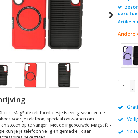
Bezor
dezelfde
Artikel
Andere 
+
-
rijving
Grat
-Shock, MagSafe telefoonhoesje is een geavanceerde
hoes voor je telefoon, speciaal ontworpen om
Veili
 en stoten op te vangen. Met de ingebouwde MagSafe -
ie kun je je telefoon veilig en gemakkelijk aan
14 D
ccessoires bevestigen.