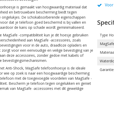
Voor
foonhoesje is gemaakt van hoogwaardig materiaal dat
heid en betrouwbare bescherming biedt tegen
se ongelukjes. De schokabsorberende eigenschappen
Speci
voor dat je telefoon goed beschermd is bij vallen en
waardoor de kans op schade wordt geminimaliseerd.
Type Ho
e MagSafe -compatibiliteit kun je dit hoesje gebruiken
verscheidenheid aan MagSafe -accessoires, zoals
MagSaf
evestigingen voor in de auto, draadloze opladers en
 zorgt voor een eenvoudige en veilige bevestiging van je
Materiaa
 aan deze accessoires, zonder gedoe met kabels of
e bevestigingsmechanismen.
Waterdic
et Anti-Shock, MagSafe telefoonhoesje is de ideale
Garantie
or wie op zoek is naar een hoogwaardige bescherming
n telefoon met de toegevoegde voordelen van MagSafe -
liteit. Bescherm je telefoon tegen ongelukken en geniet
gemak van MagSafe -accessoires met dit geweldige