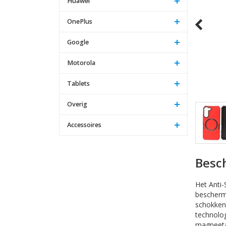
Huawei
OnePlus
Google
Motorola
Tablets
Overig
Accessoires
Besch
Het Anti
bescherm
schokken
technolog
magneeta