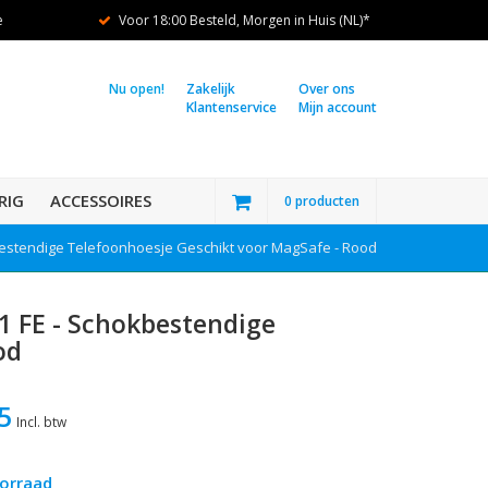
e
Voor 18:00 Besteld, Morgen in Huis (NL)*
Nu open!
Zakelijk
Over ons
Klantenservice
Mijn account
RIG
ACCESSOIRES
0 producten
estendige Telefoonhoesje Geschikt voor MagSafe - Rood
1 FE - Schokbestendige
od
5
Incl. btw
orraad