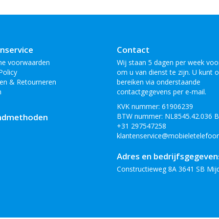
nservice
Contact
ne voorwaarden
Wij staan 5 dagen per week voor
Policy
om u van dienst te zijn. U kunt 
en & Retourneren
bereiken via onderstaande
n
contactgegevens per e-mail.
KVK nummer: 61906239
ndmethoden
BTW nummer: NL8545.42.036 
+31 297547258
klantenservice@mobieletelefoon
Adres en bedrijfsgegeven
Constructieweg 8A 3641 SB Mij