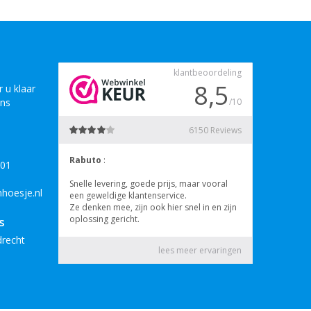
 u klaar
ons
B01
hoesje.nl
s
drecht