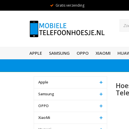
Gratis verzending
APPLE
SAMSUNG
OPPO
XIAOMI
HUAW
Apple
Hoe
Tel
Samsung
OPPO
XiaoMi