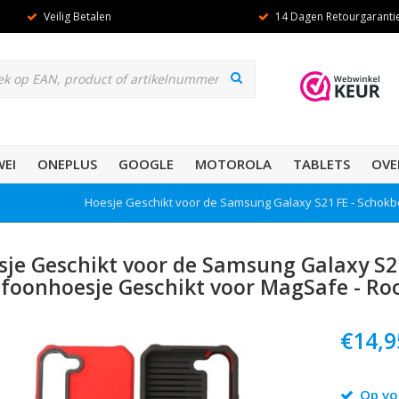
Veilig Betalen
14 Dagen Retourgaranti
EI
ONEPLUS
GOOGLE
MOTOROLA
TABLETS
OVE
Hoesje Geschikt voor de Samsung Galaxy S21 FE - Schokb
sje Geschikt voor de Samsung Galaxy S2
efoonhoesje Geschikt voor MagSafe - Ro
€14,9
Op vo