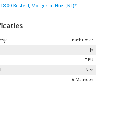
 18:00 Besteld, Morgen in Huis (NL)*
ficaties
esje
Back Cover
e
Ja
l
TPU
ht
Nee
6 Maanden