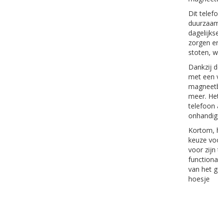
Dit tele
duurzaam
dagelijk
zorgen er
stoten, 
Dankzij d
met een 
magneetb
meer. Het
telefoon
onhandig
Kortom, h
keuze vo
voor zij
functiona
van het 
hoesje