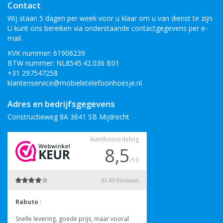
Contact
Wij staan 5 dagen per week voor u klaar om u van dienst te zijn.
U kunt ons bereiken via onderstaande contactgegevens per e-
mail.
KVK nummer: 61906239
BTW nummer: NL8545.42.036 B01
+31 297547258
klantenservice@mobieletelefoonhoesje.nl
Adres en bedrijfsgegevens
Constructieweg 8A 3641 SB Mijdrecht