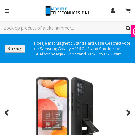
Hoesje met Magnetic Stand Hard Case Geschikt voor
de Samsung Galaxy A42 5G - Stand Shockproof
Terug
Telefoonhoesje - Grip Stand Back Cover - Zwart