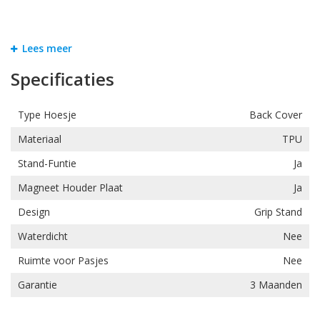
De stand functie kunt u in het lipje uitschuiven en erg makkelijk
Lees meer
terug schuiven. Deze heeft magneten zodat dit niet zomaar los
schuift. Ook kunt u met de stand functie uw toestel zowel
Specificaties
horizontaal als verticaal neerzetten. Zo kunt u gemakkelijke
filmpjes kijken op onder andere Youtube of Netflix.
Type Hoesje
Back Cover
Materiaal
TPU
Stand-Funtie
Ja
Magneet Houder Plaat
Ja
Design
Grip Stand
Waterdicht
Nee
Ruimte voor Pasjes
Nee
Garantie
3 Maanden