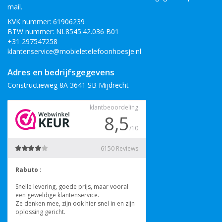
mail.
KVK nummer: 61906239
BTW nummer: NL8545.42.036 B01
+31 297547258
klantenservice@mobieletelefoonhoesje.nl
Adres en bedrijfsgegevens
Constructieweg 8A 3641 SB Mijdrecht