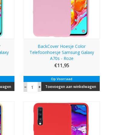
r
BackCover Hoesje Color
laxy
Telefoonhoesje Samsung Galaxy
A70s - Roze
€11,95
Op Voorraad
lwagen
Toevoegen aan winkelwagen