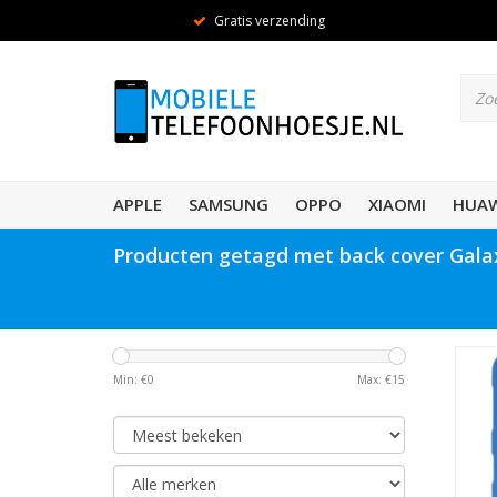
Gratis verzending
APPLE
SAMSUNG
OPPO
XIAOMI
HUAW
Producten getagd met back cover Gala
Min: €
0
Max: €
15