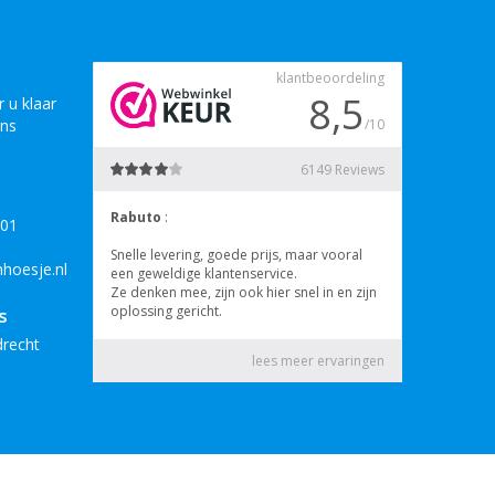
 u klaar
ons
B01
hoesje.nl
s
drecht