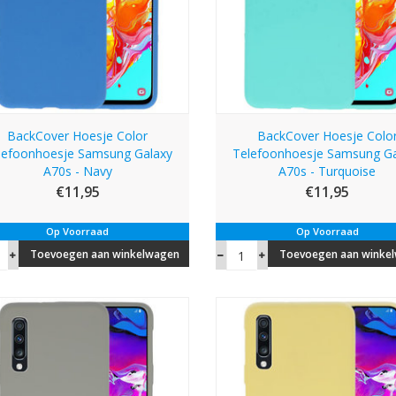
BackCover Hoesje Color
BackCover Hoesje Colo
lefoonhoesje Samsung Galaxy
Telefoonhoesje Samsung Ga
A70s - Navy
A70s - Turquoise
€11,95
€11,95
Op Voorraad
Op Voorraad
Toevoegen aan winkelwagen
Toevoegen aan winke