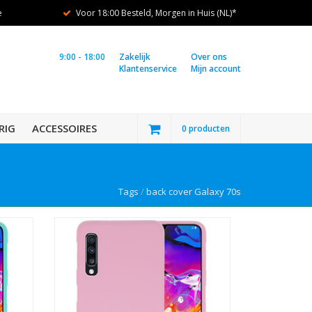
e
Voor 18:00 Besteld, Morgen in Huis (NL)*
9:00 - 18:00
Zakelijk
Over ons
Klantenservice
Mijn account
RIG
ACCESSOIRES
0 producten
Tags
/
back cover Galaxy 70s