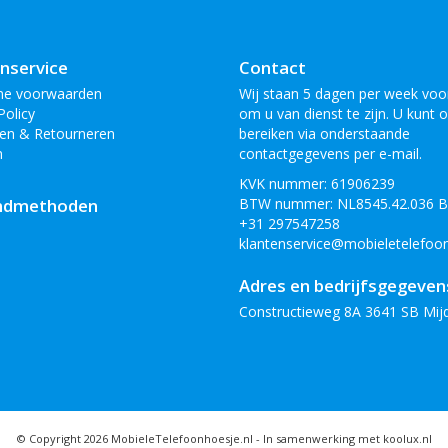
nservice
Contact
ne voorwaarden
Wij staan 5 dagen per week voor
Policy
om u van dienst te zijn. U kunt 
en & Retourneren
bereiken via onderstaande
n
contactgegevens per e-mail.
KVK nummer: 61906239
ndmethoden
BTW nummer: NL8545.42.036 
+31 297547258
klantenservice@mobieletelefoon
Adres en bedrijfsgegeven
Constructieweg 8A 3641 SB Mij
© Copyright 2026 MobieleTelefoonhoesje.nl -
In samenwerking met koolux.nl