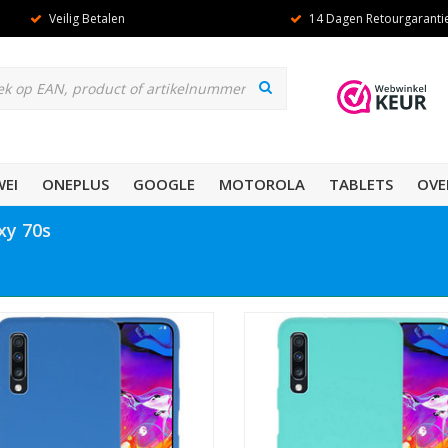
Veilig Betalen
14 Dagen Retourgaranti
EI
ONEPLUS
GOOGLE
MOTOROLA
TABLETS
OVE
xy 70s