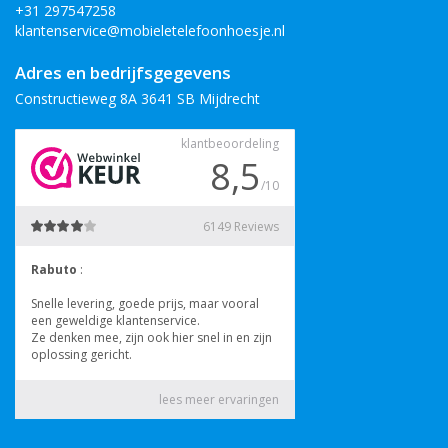
+31 297547258
klantenservice@mobieletelefoonhoesje.nl
Adres en bedrijfsgegevens
Constructieweg 8A 3641 SB Mijdrecht