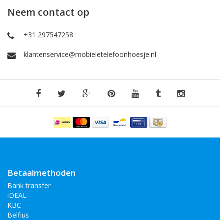
Neem contact op
+31 297547258
klantenservice@mobieletelefoonhoesje.nl
Betaalmethoden
Bank transfer
iDEAL
KBC
Belfius