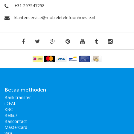
+31 297547258
klantenservice@mobieletelefoonhoesje.nl
Betaalmethoden
Bank transfer
iDEAL
KBC
Belfius
Bancontact
MasterCard
Visa