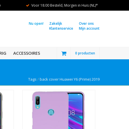
e
Voor 18:00 Besteld, Morgen in Huis (NL)*
Nu open!
Zakelijk
Over ons
Klantenservice
Mijn account
RIG
ACCESSOIRES
0 producten
Tags
/
back cover Huawei Y6 (Prime) 2019