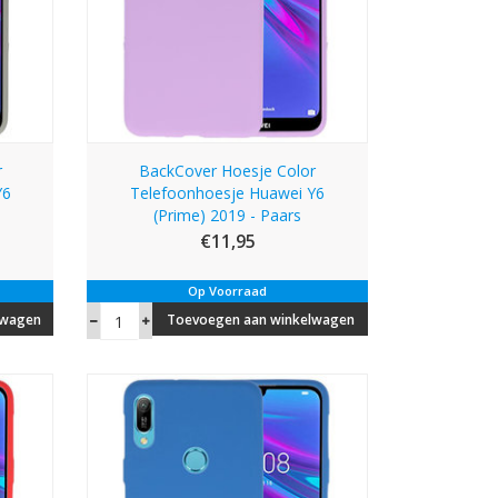
r
BackCover Hoesje Color
Y6
Telefoonhoesje Huawei Y6
(Prime) 2019 - Paars
€11,95
Op Voorraad
lwagen
Toevoegen aan winkelwagen