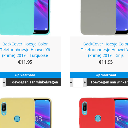
BackCover Hoesje Color
BackCover Hoesje Colo
Telefoonhoesje Huawei Y6
Telefoonhoesje Huawei 
(Prime) 2019 - Turquoise
(Prime) 2019 - Grijs
€11,95
€11,95
Op Voorraad
Op Voorraad
Toevoegen aan winkelwagen
Toevoegen aan winke