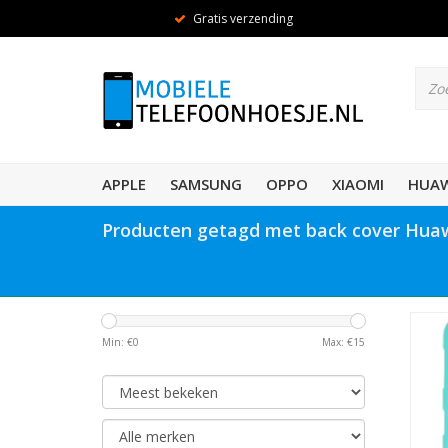
Gratis verzending
APPLE
SAMSUNG
OPPO
XIAOMI
HUAW
Producten getagd met back cover Huaw
Min: €
0
Max: €
15