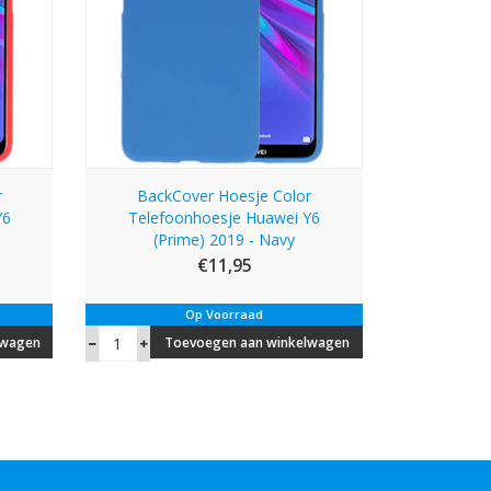
r
BackCover Hoesje Color
Y6
Telefoonhoesje Huawei Y6
(Prime) 2019 - Navy
€11,95
Op Voorraad
lwagen
Toevoegen aan winkelwagen