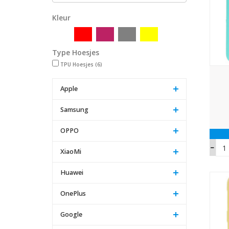
Kleur
Type Hoesjes
TPU Hoesjes
(6)
Apple
Samsung
OPPO
XiaoMi
Huawei
OnePlus
Google