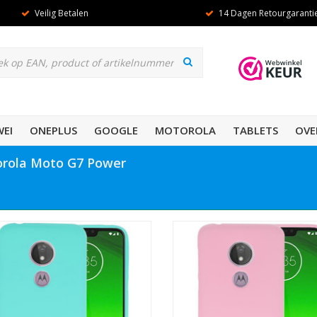
Veilig Betalen
14 Dagen Retourgaranti
EI
ONEPLUS
GOOGLE
MOTOROLA
TABLETS
OVE
orola Moto G7 Power