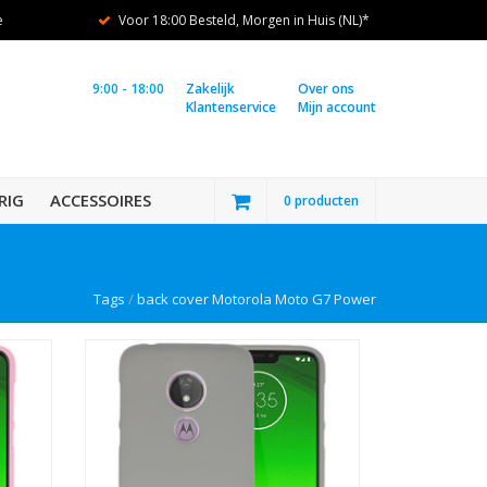
e
Voor 18:00 Besteld, Morgen in Huis (NL)*
9:00 - 18:00
Zakelijk
Over ons
Klantenservice
Mijn account
RIG
ACCESSOIRES
0 producten
Tags
/
back cover Motorola Moto G7 Power