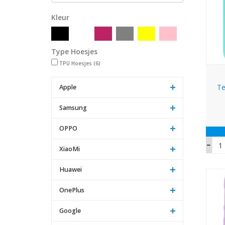
Kleur
Type Hoesjes
TPU Hoesjes
(6)
Te
Apple
Samsung
OPPO
XiaoMi
Huawei
OnePlus
Google