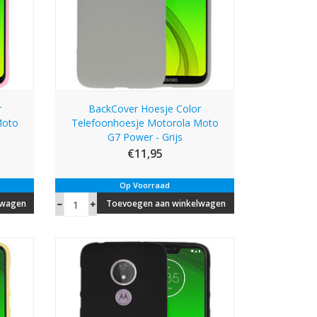
r
BackCover Hoesje Color
Moto
Telefoonhoesje Motorola Moto
G7 Power - Grijs
€11,95
Op Voorraad
lwagen
Toevoegen aan winkelwagen