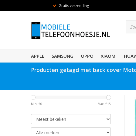
Gratis verzending
APPLE
SAMSUNG
OPPO
XIAOMI
HUAW
Producten getagd met back cover Mot
Min: €
0
Max: €
15