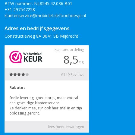
BTW nummer: NL8545.42.036 B01
+31 297547258
klantenservice@mobieletelefoonhoesje.nl
Adres en bedrijfsgegevens
Constructieweg 8A 3641 SB Mijdrecht