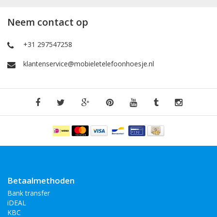
Neem contact op
+31 297547258
klantenservice@mobieletelefoonhoesje.nl
Betaalmethoden
Bank transfer
iDEAL
KBC