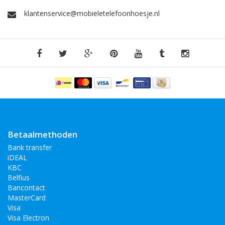
klantenservice@mobieletelefoonhoesje.nl
Betaalmethoden
Bank transfer
iDEAL
KBC
Belfius
Bancontact
MasterCard
Visa
Visa Electron