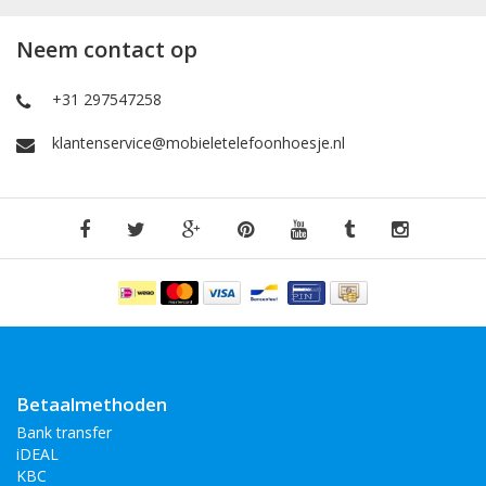
Neem contact op
+31 297547258
klantenservice@mobieletelefoonhoesje.nl
Betaalmethoden
Bank transfer
iDEAL
KBC