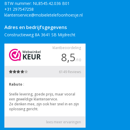
BTW nummer: NL8545.42.036 B01
+31 297547258
klantenservice@mobieletelefoonhoesje.nl
Adres en bedrijfsgegevens
Constructieweg 8A 3641 SB Mijdrecht