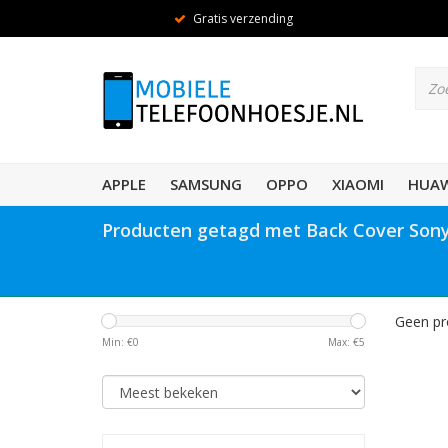
Gratis verzending
APPLE
SAMSUNG
OPPO
XIAOMI
HUAW
Producten getagd met Back Cover Sony
Geen pr
Min: €
0
Max: €
5