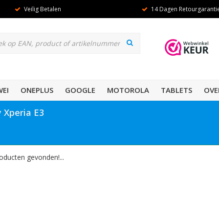
Veilig Betalen
14 Dagen Retourgaranti
EI
ONEPLUS
GOOGLE
MOTOROLA
TABLETS
OVE
 Xperia E3
oducten gevonden!...