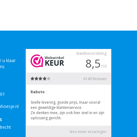
 u klaar
ons
B01
hoesje.nl
s
drecht