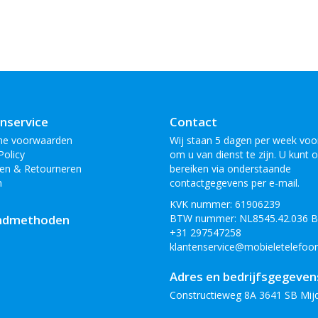
nservice
Contact
ne voorwaarden
Wij staan 5 dagen per week voor
Policy
om u van dienst te zijn. U kunt 
en & Retourneren
bereiken via onderstaande
n
contactgegevens per e-mail.
KVK nummer: 61906239
ndmethoden
BTW nummer: NL8545.42.036 
+31 297547258
klantenservice@mobieletelefoon
Adres en bedrijfsgegeven
Constructieweg 8A 3641 SB Mij