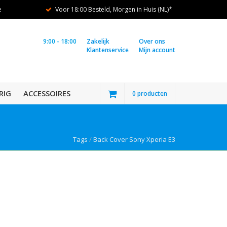
e
Voor 18:00 Besteld, Morgen in Huis (NL)*
9:00 - 18:00
Zakelijk
Over ons
Klantenservice
Mijn account
RIG
ACCESSOIRES
0 producten
Tags
/
Back Cover Sony Xperia E3