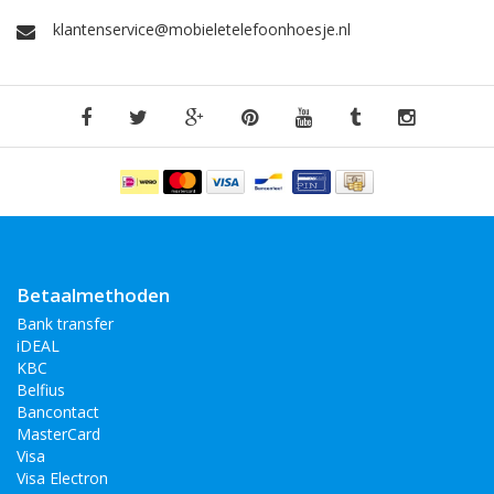
klantenservice@mobieletelefoonhoesje.nl
Betaalmethoden
Bank transfer
iDEAL
KBC
Belfius
Bancontact
MasterCard
Visa
Visa Electron