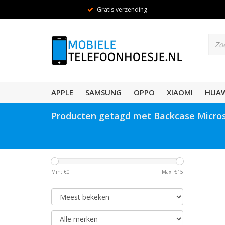
Gratis verzending
APPLE
SAMSUNG
OPPO
XIAOMI
HUAW
Producten getagd met Backcase Micros
Min: €
0
Max: €
15