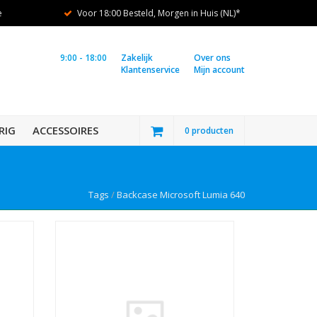
e
Voor 18:00 Besteld, Morgen in Huis (NL)*
9:00 - 18:00
Zakelijk
Over ons
Klantenservice
Mijn account
RIG
ACCESSOIRES
0 producten
Tags
/
Backcase Microsoft Lumia 640