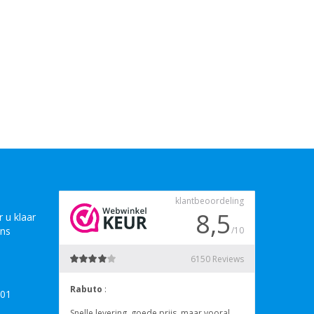
 u klaar
ons
B01