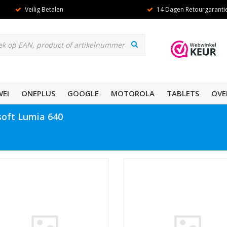
Veilig Betalen
14 Dagen Retourgaranti
EI
ONEPLUS
GOOGLE
MOTOROLA
TABLETS
OVE
oft Lumia 640