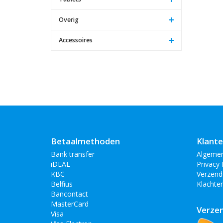
Overig
Accessoires
Betaalmethoden
Klante
Bank transfer
Algeme
iDEAL
Privacy 
KBC
Verzend
Belfius
Klachte
Bancontact
MasterCard
Verze
Visa