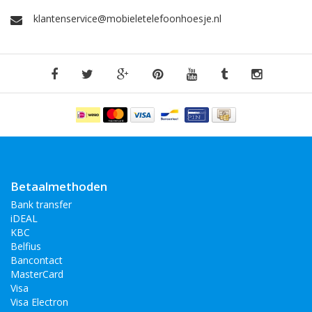
klantenservice@mobieletelefoonhoesje.nl
Betaalmethoden
Bank transfer
iDEAL
KBC
Belfius
Bancontact
MasterCard
Visa
Visa Electron