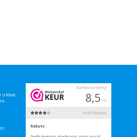
 u klaar
ons
B01