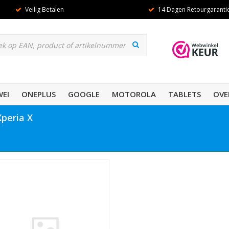
Veilig Betalen
14 Dagen Retourgaranti
EI
ONEPLUS
GOOGLE
MOTOROLA
TABLETS
OVE
peria X