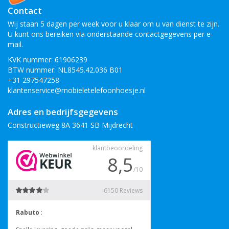
Contact
Wij staan 5 dagen per week voor u klaar om u van dienst te zijn.
U kunt ons bereiken via onderstaande contactgegevens per e-
mail.
KVK nummer: 61906239
BTW nummer: NL8545.42.036 B01
+31 297547258
klantenservice@mobieletelefoonhoesje.nl
Adres en bedrijfsgegevens
Constructieweg 8A 3641 SB Mijdrecht