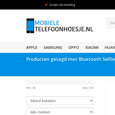
Gratis verzending
APPLE
SAMSUNG
OPPO
XIAOMI
HUAW
Producten getagd met Bluetooth Selfie
Min: €
0
Max: €
30