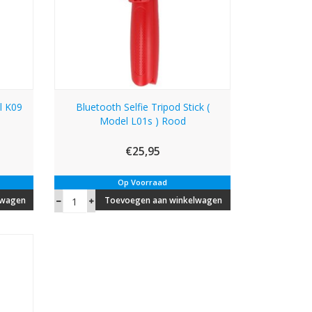
l K09
Bluetooth Selfie Tripod Stick (
Model L01s ) Rood
€25,95
Op Voorraad
lwagen
Toevoegen aan winkelwagen