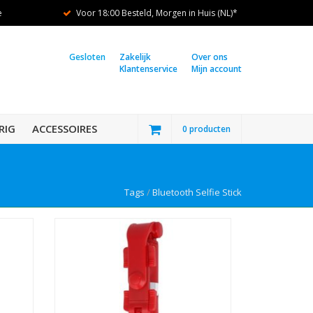
e
Voor 18:00 Besteld, Morgen in Huis (NL)*
Gesloten
Zakelijk
Over ons
Klantenservice
Mijn account
RIG
ACCESSOIRES
0 producten
Tags
/
Bluetooth Selfie Stick