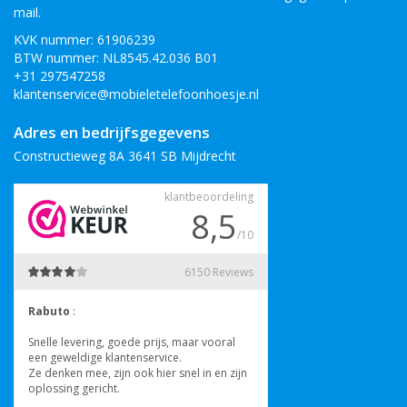
mail.
KVK nummer: 61906239
BTW nummer: NL8545.42.036 B01
+31 297547258
klantenservice@mobieletelefoonhoesje.nl
Adres en bedrijfsgegevens
Constructieweg 8A 3641 SB Mijdrecht