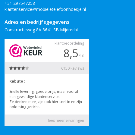
+31 297547258
klantenservice@mobieletelefoonhoesje.nl
Adres en bedrijfsgegevens
Constructieweg 8A 3641 SB Mijdrecht