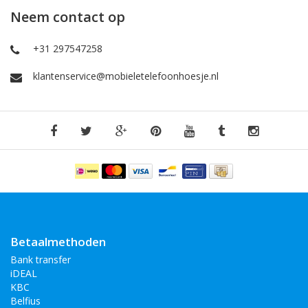
Neem contact op
+31 297547258
klantenservice@mobieletelefoonhoesje.nl
Betaalmethoden
Bank transfer
iDEAL
KBC
Belfius