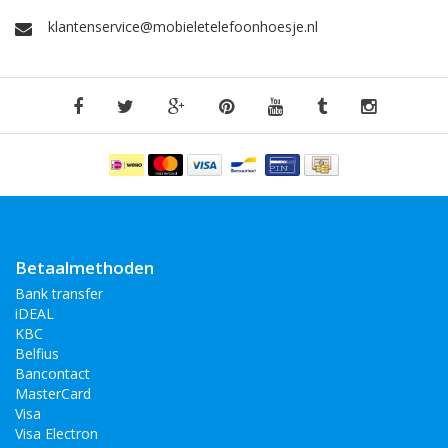
klantenservice@mobieletelefoonhoesje.nl
Betaalmethoden
Bank transfer
iDEAL
KBC
Belfius
Bancontact
MasterCard
Visa
Visa Electron