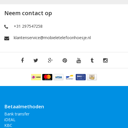
Neem contact op
+31 297547258
klantenservice@mobieletelefoonhoesje.nl
Betaalmethoden
Bank transfer
iDEAL
KBC