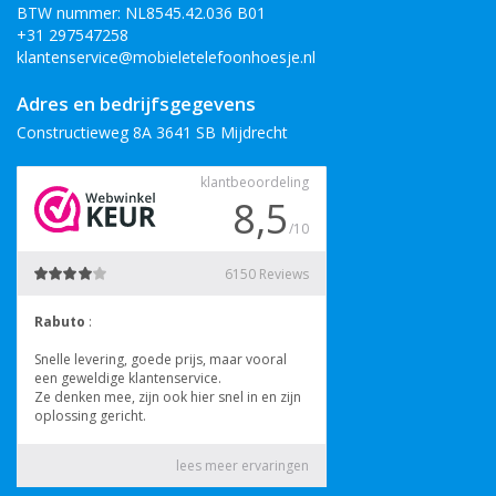
BTW nummer: NL8545.42.036 B01
+31 297547258
klantenservice@mobieletelefoonhoesje.nl
Adres en bedrijfsgegevens
Constructieweg 8A 3641 SB Mijdrecht