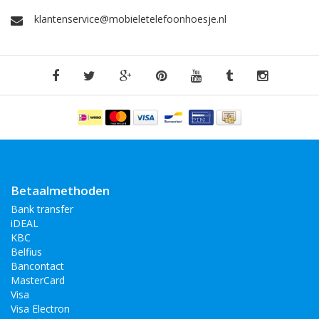
klantenservice@mobieletelefoonhoesje.nl
Betaalmethoden
Bank transfer
iDEAL
KBC
Belfius
Bancontact
MasterCard
Visa
Visa Electron