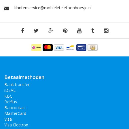
klantenservice@mobieletelefoonhoesje.nl
Betaalmethoden
Bank transfer
iDEAL
KBC
Belfius
Bancontact
MasterCard
Visa
Visa Electron