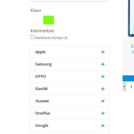
Kleur
Kenmerken
Hardcases Hoesje
(2)
S
Apple
Samsung
OPPO
XiaoMi
Huawei
OnePlus
Google