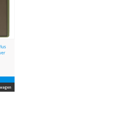
lus
ver
lwagen