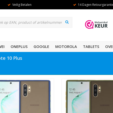
Veilig Betalen
14 Dagen Retourgaranti
EI
ONEPLUS
GOOGLE
MOTOROLA
TABLETS
OVE
te 10 Plus