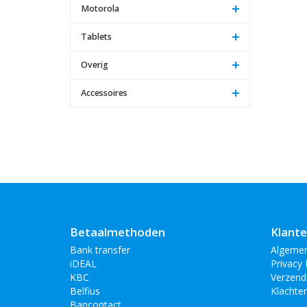
Motorola
Tablets
Overig
Accessoires
Betaalmethoden
Klante
Bank transfer
Algeme
iDEAL
Privacy 
KBC
Verzend
Belfius
Klachte
Bancontact