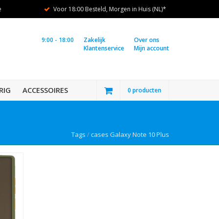
e
Voor 18:00 Besteld, Morgen in Huis (NL)*
9:00 - 18:00
Zakelijk
Over ons
Klantenservice
Mijn account
RIG
ACCESSOIRES
0 producten
Tags
/
cases Galaxy Note 10 Plus