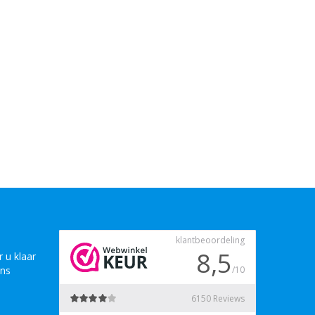
 u klaar
ons