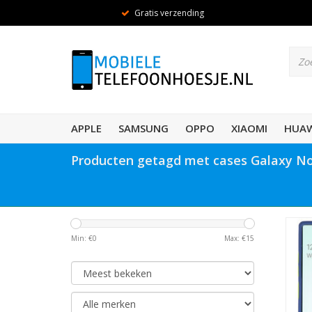
Gratis verzending
APPLE
SAMSUNG
OPPO
XIAOMI
HUAW
Producten getagd met cases Galaxy No
Min: €
0
Max: €
15