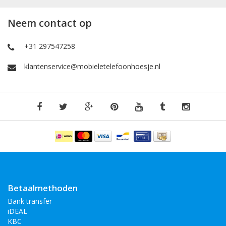
Neem contact op
+31 297547258
klantenservice@mobieletelefoonhoesje.nl
Betaalmethoden
Bank transfer
iDEAL
KBC