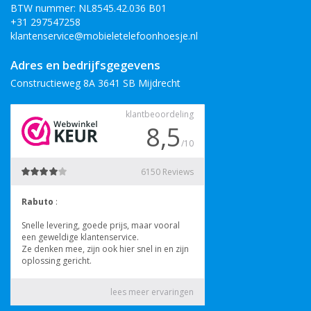
BTW nummer: NL8545.42.036 B01
+31 297547258
klantenservice@mobieletelefoonhoesje.nl
Adres en bedrijfsgegevens
Constructieweg 8A 3641 SB Mijdrecht